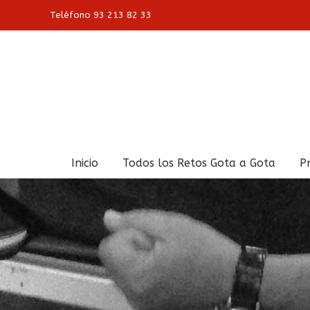
Skip
Teléfono 93 213 82 33
to
content
Buscar:
Inicio
Todos los Retos Gota a Gota
P