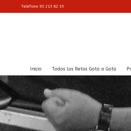
Skip
Teléfono 93 213 82 33
to
content
Buscar:
Inicio
Todos los Retos Gota a Gota
P