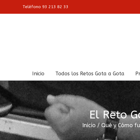
Skip
Teléfono 93 213 82 33
to
content
Buscar:
Inicio
Todos los Retos Gota a Gota
P
El Reto 
Inicio
/
Qué y Cómo fu