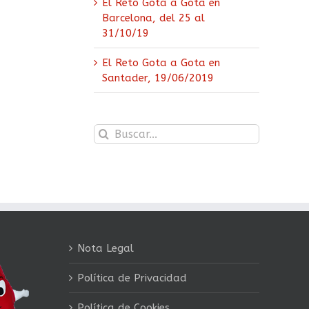
El Reto Gota a Gota en
Barcelona, del 25 al
31/10/19
El Reto Gota a Gota en
Santader, 19/06/2019
Buscar:
Nota Legal
Política de Privacidad
Política de Cookies