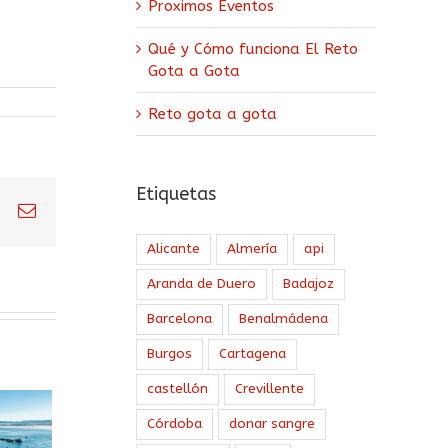
Proximos Eventos
Qué y Cómo funciona El Reto
Gota a Gota
Reto gota a gota
Etiquetas
din
pinterest
Correo
electrónico
Alicante
Almería
api
Aranda de Duero
Badajoz
Barcelona
Benalmádena
Burgos
Cartagena
castellón
Crevillente
Córdoba
donar sangre