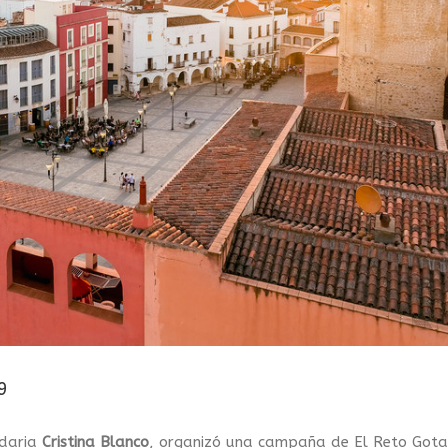
9
idaria
Cristina Blanco
, organizó una campaña de El Reto Gota