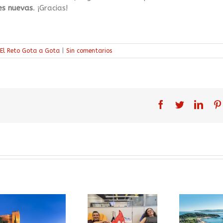
es nuevas
. ¡Gracias!
El Reto Gota a Gota
|
Sin comentarios
facebook
twitter
linke
El Reto
Gota a Gota
El Reto