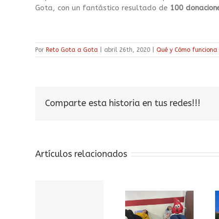
Gota, con un fantástico resultado de
100 donacion
Por
Reto Gota a Gota
|
abril 26th, 2020
|
Qué y Cómo funciona 
Comparte esta historia en tus redes!!!
Artículos relacionados
1 al 15
El Reto
mayo
Gota a Gota
0 EL
El Reto