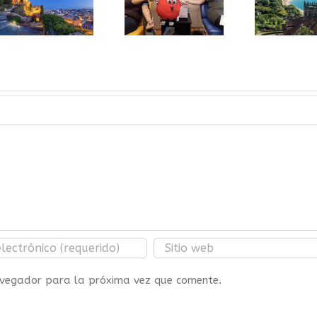
en
Gota a Gota
Barcelona,
en Santader,
del 25 al
19/06/2019
31/10/19
navegador para la próxima vez que comente.