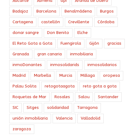
Alicante
Almería
api
Aranda de Duero
Badajoz
Barcelona
Benalmádena
Burgos
Cartagena
castellón
Crevillente
Córdoba
donar sangre
Don Benito
Elche
El Reto Gota a Gota
Fuengirola
Gijón
gracias
Granada
gran canaria
inmobiliaria
inmoDonantes
inmosolidarids
inmosolidarios
Madrid
Marbella
Murcia
Málaga
oropesa
Palau Solita
retogotaagota
reto gota a gota
Roquetas de Mar
Rosales
Salou
Santander
SIC
Sitges
solidaridad
Tarragona
unión inmobiliaria
Valencia
Valladolid
zaragoza