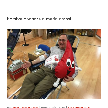
hombre donante almería ampsi
Por
Reto Gota a Gota
|
marzo 7th, 2018
|
Sin comentarios