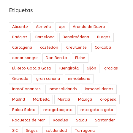
Etiquetas
Alicante
Almería
api
Aranda de Duero
Badajoz
Barcelona
Benalmádena
Burgos
Cartagena
castellón
Crevillente
Córdoba
donar sangre
Don Benito
Elche
El Reto Gota a Gota
Fuengirola
Gijón
gracias
Granada
gran canaria
inmobiliaria
inmoDonantes
inmosolidarids
inmosolidarios
Madrid
Marbella
Murcia
Málaga
oropesa
Palau Solita
retogotaagota
reto gota a gota
Roquetas de Mar
Rosales
Salou
Santander
SIC
Sitges
solidaridad
Tarragona